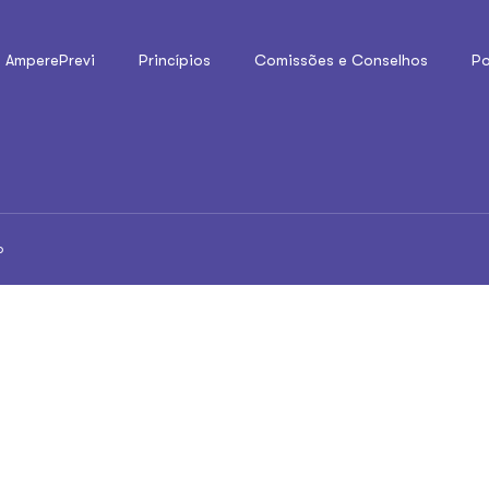
o AmperePrevi
Princípios
Comissões e Conselhos
Po
o